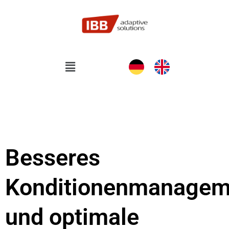
Zum
Inhalt
springen
Flyout
Menu
Besseres
Konditionenmanagem
und optimale