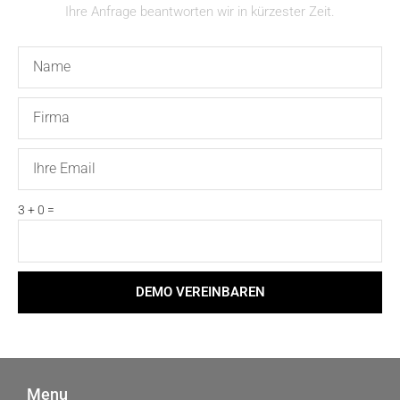
Ihre Anfrage beantworten wir in kürzester Zeit.
Name
Firma
Email
3 + 0 =
DEMO VEREINBAREN
Menu