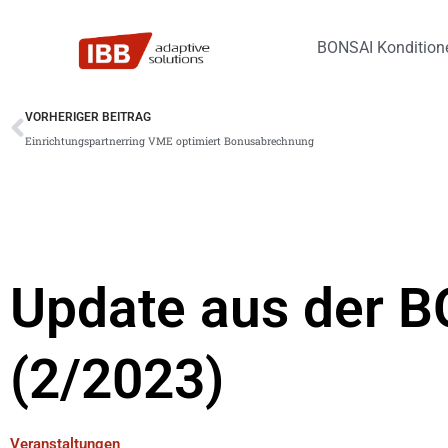
Zum
Inhalt
BONSAI Konditio
springen
Zurück
VORHERIGER BEITRAG
Einrichtungspartnerring VME optimiert Bonusabrechnung
Update aus der B
(2/2023)
Veranstaltungen